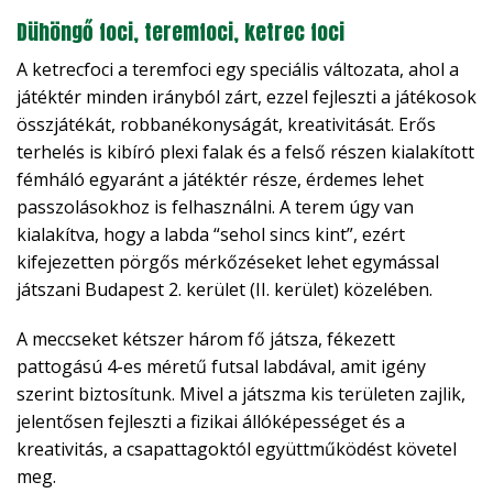
Dühöngő foci, teremfoci, ketrec foci
A ketrecfoci a teremfoci egy speciális változata, ahol a
játéktér minden irányból zárt, ezzel fejleszti a játékosok
összjátékát, robbanékonyságát, kreativitását. Erős
terhelés is kibíró plexi falak és a felső részen kialakított
fémháló egyaránt a játéktér része, érdemes lehet
passzolásokhoz is felhasználni. A terem úgy van
kialakítva, hogy a labda “sehol sincs kint”, ezért
kifejezetten pörgős mérkőzéseket lehet egymással
játszani Budapest 2. kerület (II. kerület) közelében.
A meccseket kétszer három fő játsza, fékezett
pattogású 4-es méretű futsal labdával, amit igény
szerint biztosítunk. Mivel a játszma kis területen zajlik,
jelentősen fejleszti a fizikai állóképességet és a
kreativitás, a csapattagoktól együttműködést követel
meg.