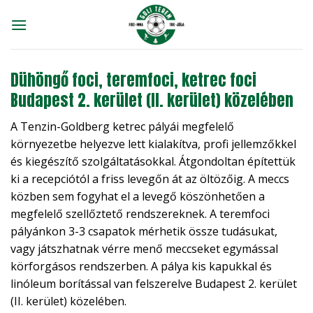
Skip
to
content
Dühöngő foci, teremfoci, ketrec foci
Budapest 2. kerület (II. kerület) közelében
A Tenzin-Goldberg ketrec pályái megfelelő
környezetbe helyezve lett kialakítva, profi jellemzőkkel
és kiegészítő szolgáltatásokkal. Átgondoltan építettük
ki a recepciótól a friss levegőn át az öltözőig. A meccs
közben sem fogyhat el a levegő köszönhetően a
megfelelő szellőztető rendszereknek. A teremfoci
pályánkon 3-3 csapatok mérhetik össze tudásukat,
vagy játszhatnak vérre menő meccseket egymással
körforgásos rendszerben. A pálya kis kapukkal és
linóleum borítással van felszerelve Budapest 2. kerület
(II. kerület) közelében.