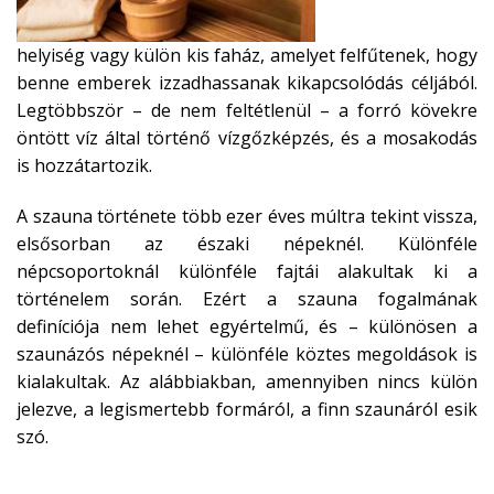
helyiség vagy külön kis faház, amelyet felfűtenek, hogy
benne emberek izzadhassanak kikapcsolódás céljából.
Legtöbbször – de nem feltétlenül – a forró kövekre
öntött víz által történő vízgőzképzés, és a mosakodás
is hozzátartozik.
A szauna története több ezer éves múltra tekint vissza,
elsősorban az északi népeknél. Különféle
népcsoportoknál különféle fajtái alakultak ki a
történelem során. Ezért a szauna fogalmának
definíciója nem lehet egyértelmű, és – különösen a
szaunázós népeknél – különféle köztes megoldások is
kialakultak. Az alábbiakban, amennyiben nincs külön
jelezve, a legismertebb formáról, a finn szaunáról esik
szó.