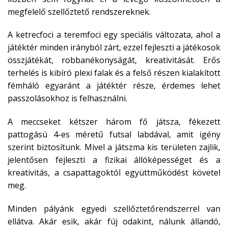
megfelelő szellőztető rendszereknek.
A ketrecfoci a teremfoci egy speciális változata, ahol a
játéktér minden irányból zárt, ezzel fejleszti a játékosok
összjátékát, robbanékonyságát, kreativitását. Erős
terhelés is kibíró plexi falak és a felső részen kialakított
fémháló egyaránt a játéktér része, érdemes lehet
passzolásokhoz is felhasználni.
A meccseket kétszer három fő játsza, fékezett
pattogású 4-es méretű futsal labdával, amit igény
szerint biztosítunk. Mivel a játszma kis területen zajlik,
jelentősen fejleszti a fizikai állóképességet és a
kreativitás, a csapattagoktól együttműködést követel
meg.
Minden pályánk egyedi szellőztetőrendszerrel van
ellátva. Akár esik, akár fúj odakint, nálunk állandó,