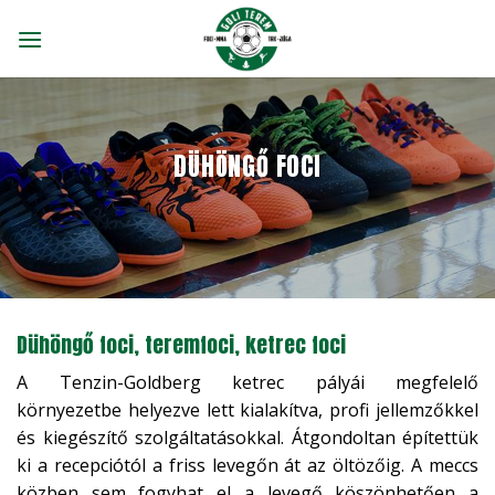
Skip
to
content
DÜHÖNGŐ FOCI
Dühöngő foci, teremfoci, ketrec foci
A Tenzin-Goldberg ketrec pályái megfelelő
környezetbe helyezve lett kialakítva, profi jellemzőkkel
és kiegészítő szolgáltatásokkal. Átgondoltan építettük
ki a recepciótól a friss levegőn át az öltözőig. A meccs
közben sem fogyhat el a levegő köszönhetően a