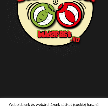
Weboldalunk és webáruházunk sütiket (cookie) használ