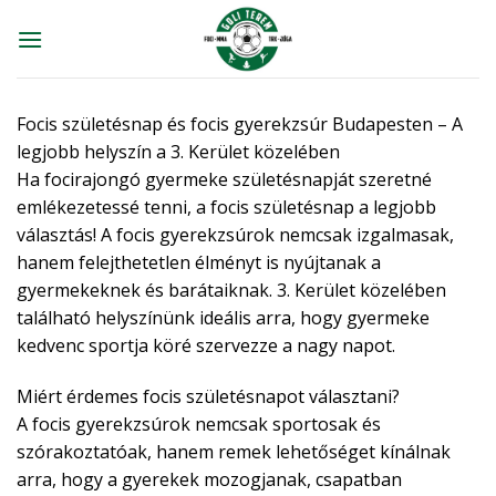
Skip
to
content
Focis születésnap és focis gyerekzsúr Budapesten – A
legjobb helyszín a 3. Kerület közelében
Ha focirajongó gyermeke születésnapját szeretné
emlékezetessé tenni, a focis születésnap a legjobb
választás! A focis gyerekzsúrok nemcsak izgalmasak,
hanem felejthetetlen élményt is nyújtanak a
gyermekeknek és barátaiknak. 3. Kerület közelében
található helyszínünk ideális arra, hogy gyermeke
kedvenc sportja köré szervezze a nagy napot.
Miért érdemes focis születésnapot választani?
A focis gyerekzsúrok nemcsak sportosak és
szórakoztatóak, hanem remek lehetőséget kínálnak
arra, hogy a gyerekek mozogjanak, csapatban