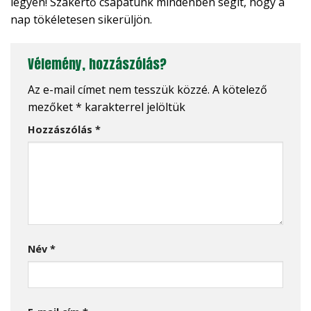
legyen! Szakértő csapatunk mindenben segít, hogy a
nap tökéletesen sikerüljön.
Vélemény, hozzászólás?
Az e-mail címet nem tesszük közzé.
A kötelező
mezőket
*
karakterrel jelöltük
Hozzászólás
*
Név
*