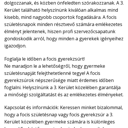
dolgozzanak, és közben önfeledten szórakozzanak. A 3.
Kerület található helyszínünk kiválóan alkalmas mind
kisebb, mind nagyobb csoportok fogadására. A focis
születésnapok minden résztvevő számára emlékezetes
élményt jelentenek, hiszen profi szervezőcsapatunk
gondoskodik arról, hogy minden a gyerekek igényeihez
igazodjon.
Foglalja le időben a focis gyerekzsúrt!
Ne maradjon le a lehetőségről, hogy gyermeke
születésnapját felejthetetlenné tegye! A focis
gyerekzsúrok népszerűsége miatt érdemes időben
foglalni. Helyszínünk a 3. Kerület közelében garantálja
a minőségi szolgáltatást és az emlékezetes élményeket.
Kapcsolat és információk: Keressen minket bizalommal,
hogy a focis születésnap vagy focis gyerekzsúr a 3.
Kerület közelében gyermeke számára is különleges