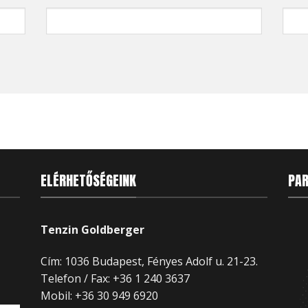
ELÉRHETŐSÉGEINK
PA
Tenzin Goldberger
Cím: 1036 Budapest, Fényes Adolf u. 21-23.
Telefon / Fax: +36 1 240 3637
Mobil:
+36 30 949 6920