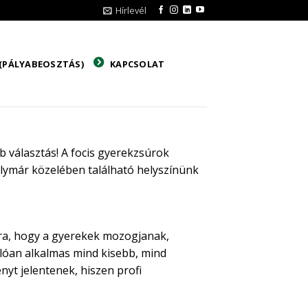
Hírlevél
(PÁLYABEOSZTÁS)
KAPCSOLAT
b választás! A focis gyerekzsúrok
lymár közelében található helyszínünk
ra, hogy a gyerekek mozogjanak,
lóan alkalmas mind kisebb, mind
yt jelentenek, hiszen profi