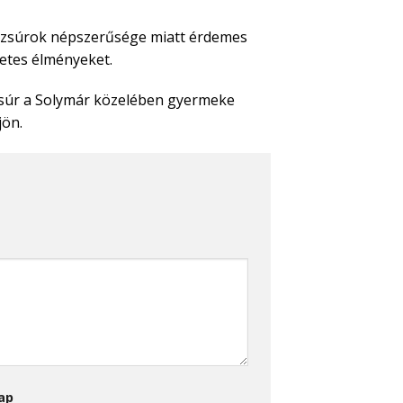
rekzsúrok népszerűsége miatt érdemes
zetes élményeket.
kzsúr a Solymár közelében gyermeke
jön.
ap