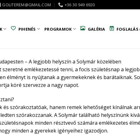
GOLITEREM@GMAIL.COM
+36 30 949 6920
K
PIHENÉS
PROGRAMOK
GALÉRIA
FOGLALÁS 
Budapesten – A legjobb helyszín a Solymár közelében
szeretné emlékezetessé tenni, a focis születésnap a legjob
en élményt is nyújtanak a gyermekeknek és barátaiknak. So
rtja köré szervezze a nagy napot.
ztani?
k és szórakoztatóak, hanem remek lehetőséget kínálnak ar
edten szórakozzanak. A Solymár található helyszínünk kivá
születésnapok minden résztvevő számára emlékezetes élmén
hogy minden a gyerekek igényeihez igazodjon.