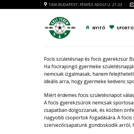
Skip
1036 BUDAPEST, FÉNYES ADOLF U. 21-23.
to
content
NYITÓ
SPORTO
Focis születésnap és focis gyerekzsúr 
Ha focirajongó gyermeke születésnapját 
nemcsak izgalmasak, hanem felejthetetl
ideális arra, hogy gyermeke kedvenc spo
Miért érdemes focis születésnapot válas
A focis gyerekzsúrok nemcsak sportosa
csapatban dolgozzanak, és közben önfel
nagyobb csoportok fogadására. A focis 
szervezőcsapatunk gondoskodik arról, 