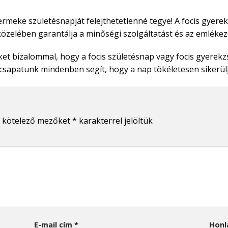
ermeke születésnapját felejthetetlenné tegye! A focis gye
közelében garantálja a minőségi szolgáltatást és az emléke
ket bizalommal, hogy a focis születésnap vagy focis gyere
 csapatunk mindenben segít, hogy a nap tökéletesen sikerül
 kötelező mezőket
*
karakterrel jelöltük
E-mail cím
*
Honl